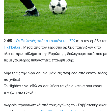
2-4/5 –
Οι Επιλογές από το κουπόνι του Σ/Κ
από την ομάδα του
Highbet.gr
. Μέσα από τον τεράστιο αριθμό παιχνιδιών από
όλα τα πρωταθλήματα της Ευρώπης , διαλέγουμε αυτά που με
τις μεγαλύτερες πιθανότητες επαλήθευσης!
Μην τρως την ώρα σου να ψάχνεις ανάμεσα από εκατοντάδες
παιχνίδια!
Το Highbet είναι εδώ να σου λύσει τα χέρια και να σου κάνει
την ζωή πιο εύκολη!
Δωρεάν προγνωστικά από τους αγώνες του Σαββατοκύριακου