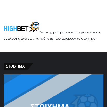
Διαρκής ροή με δωρεάν προγνωστικά,
αναλύσεις αγώνων και ειδήσεις που αφορούν το στοίχημα.
ΣΤΟΙΧΗΜΑ