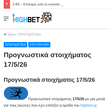
2-4/5 – Επιλογές από το κουπόνι του Σ/Κ
Menu
Home
/
ΠΡΟΓΝΩΣΤΙΚΑ
ΠΡΟΓΝΩΣΤΙΚΑ
ΣΤΑ ΓΡΗΓΟΡΑ
Προγνωστικά στοιχήματος
17/5/26
Προγνωστικά στοιχήματος 17/5
/26
Προγνωστικά στοιχήματος
17/5/26
με μία ματιά
για τους αγώνες που έχει επιλέξει η ομάδα του
Highbet.gr
.