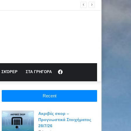
Facebook
ΣΚΌΡΕΡ
ΣΤΑ ΓΡΗΓΟΡΑ
Recent
Ακριβές σκορ –
Προγνωστικά Στοιχήματος
28/7/26