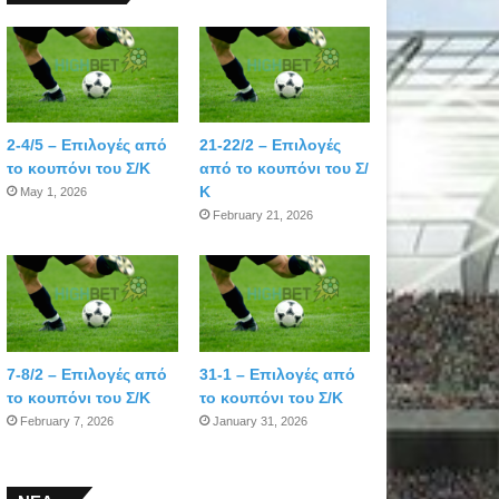
2-4/5 – Επιλογές από
21-22/2 – Επιλογές
το κουπόνι του Σ/Κ
από το κουπόνι του Σ/
Κ
May 1, 2026
February 21, 2026
7-8/2 – Επιλογές από
31-1 – Επιλογές από
το κουπόνι του Σ/Κ
το κουπόνι του Σ/Κ
February 7, 2026
January 31, 2026