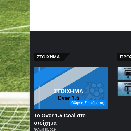
ΣΤΟΙΧΗΜΑ
ΠΡΟ
Οδηγός Στοιχήματος
To Over 1.5 Goal στο
στοίχημα
April 30, 2024