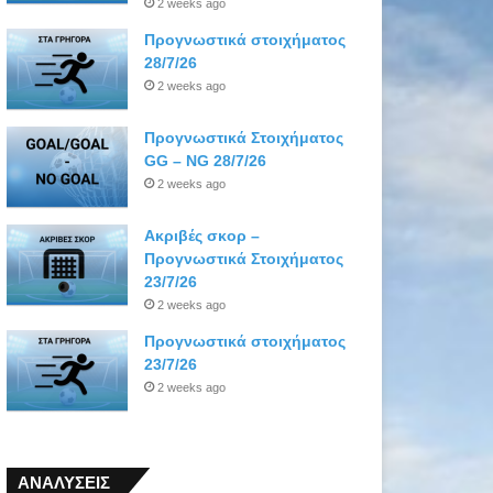
2 weeks ago
Προγνωστικά στοιχήματος
28/7/26
2 weeks ago
Προγνωστικά Στοιχήματος
GG – NG 28/7/26
2 weeks ago
Ακριβές σκορ –
Προγνωστικά Στοιχήματος
23/7/26
2 weeks ago
Προγνωστικά στοιχήματος
23/7/26
2 weeks ago
ΑΝΑΛΥΣΕΙΣ