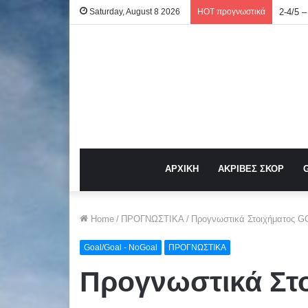
Saturday, August 8 2026
ΗΟΤ προγνωστικά
2-4/5 
ΑΡΧΙΚΗ
ΑΚΡΙΒΕΣ ΣΚΟΡ
Home
/
ΠΡΟΓΝΩΣΤΙΚΑ
/
Προγνωστικά Στοιχήματος GG
Goal/Goal - NoGoal
ΠΡΟΓΝΩΣΤΙΚΑ
Προγνωστικά Στ