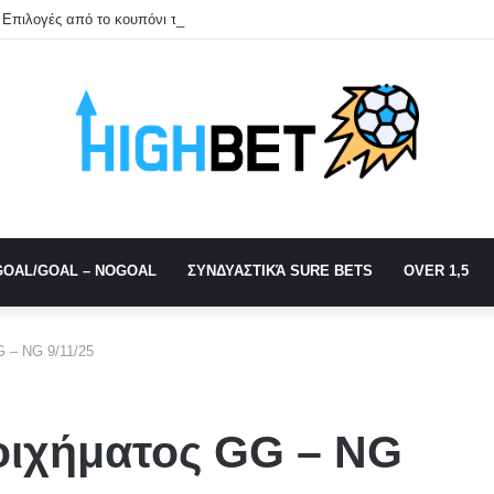
– Επιλογές από το κουπόνι του Σ/Κ
GOAL/GOAL – NOGOAL
ΣΥΝΔΥΑΣΤΙΚΆ SURE BETS
OVER 1,5
 – NG 9/11/25
οιχήματος GG – NG