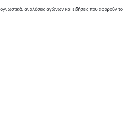
ογνωστικά, αναλύσεις αγώνων και ειδήσεις που αφορούν το