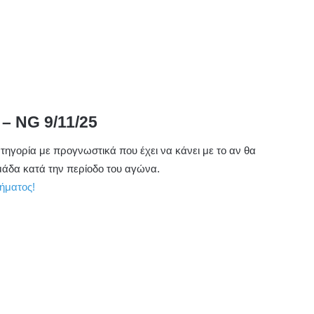
– NG 9/11/25
ηγορία με προγνωστικά που έχει να κάνει με το αν θα
ομάδα κατά την περίοδο του αγώνα.
χήματος!